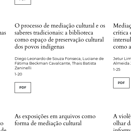
O processo de mediação cultural e os
Mediaç
nas
saberes tradicionais: a biblioteca
crítica
como espaço de preservação cultural
inters
dos povos indígenas
como a
Diego Leonardo de Souza Fonseca, Luciane de
Jetur Li
Fátima Beckman Cavalcante, Thais Batista
Almeida 
Zaninelli
1-25
1-20
PDF
PDF
As exposições em arquivos como
A violê
to
forma de mediação cultural
olhar d
 de
informa