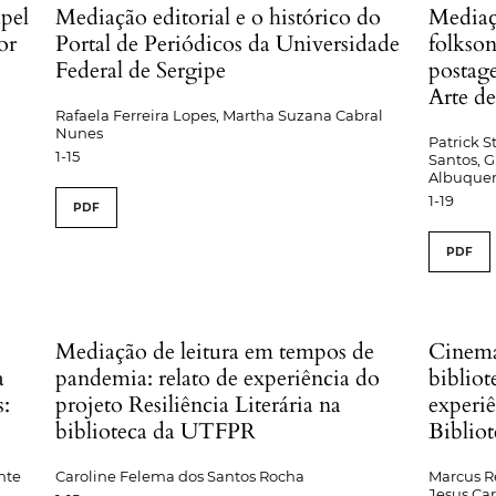
pel
Mediação editorial e o histórico do
Mediaç
or
Portal de Periódicos da Universidade
folkso
Federal de Sergipe
postag
Arte d
Rafaela Ferreira Lopes, Martha Suzana Cabral
Nunes
Patrick 
1-15
Santos, G
Albuque
1-19
PDF
PDF
Mediação de leitura em tempos de
Cinema
a
pandemia: relato de experiência do
bibliot
s:
projeto Resiliência Literária na
experi
biblioteca da UTFPR
Bibliot
nte
Caroline Felema dos Santos Rocha
Marcus Re
Jesus Ca