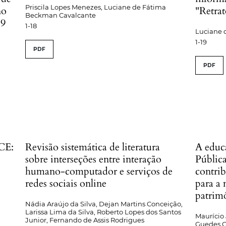
Priscila Lopes Menezes, Luciane de Fátima
no
"Retrat
Beckman Cavalcante
19
1-18
Luciane 
1-19
PDF
PDF
-CE:
Revisão sistemática de literatura
A educ
sobre interseções entre interação
Pública
humano-computador e serviços de
contrib
redes sociais online
para a 
patrim
Nádia Araújo da Silva, Dejan Martins Conceição,
Larissa Lima da Silva, Roberto Lopes dos Santos
Maurício 
Junior, Fernando de Assis Rodrigues
Guedes 