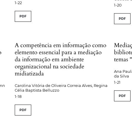
1-22
1-20
PDF
PDF
A competência em informação como
Mediaç
o
elemento essencial para a mediação
bibliot
da informação em ambiente
temas 
organizacional na sociedade
Ana Paula
midiatizada
da Silva
1-21
amn
Carolina Vitória de Oliveira Correia Alves, Regina
Célia Baptista Belluzzo
1-18
PDF
PDF