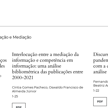
ação e Mediação
Interlocução entre a mediação da
Discurs
iços
informação e competência em
pandem
les
informação: uma análise
com a 
bibliométrica das publicações entre
análise
o
2000-2021
Fernando 
Beatriz A
Cíntia Gomes Pacheco, Oswaldo Francisco de
1-22
Almeida Júnior
1-25
PDF
PDF