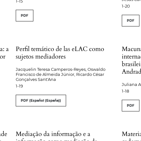
1-15
1-20
PDF
PDF
a: a
Perfil temático de las eLAC como
Macuna
or
sujetos mediadores
interna
brasile
Jacquelin Teresa Camperos-Reyes, Oswaldo
Andra
Francisco de Almeida Júnior, Ricardo César
Gonçalves Sant'Ana
Juliana 
1-19
1-18
PDF (Español (España))
PDF
ade
Mediação da informação e a
Materia