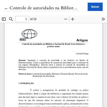
Voltar aos Detalhes do Artigo
←
Controle de autoridades na Biblioteca Nacional do Brasil: breve histórico e práticas atuais
Baixar