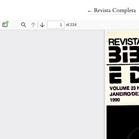
Voltar aos Detalhe
←
Revista Completa