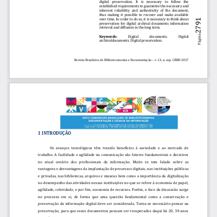
digital    preservation.    It    is    necessary    to    follow    the 
established requirements to guarantee the necessary and 
inherent  reliability  and  authenticity  of  the  document, 
thus  making  it  possible  to  recover  and  make  available 
over time. In order t
o do so, it is necessary to think about 
2791
preservation  for 
digital  archival  documents  information 
retrieval and diffusion in the long term.
Página
Keywords:
Digital 
documents. 
Digital 
archivaldocuments
.
Digital preservation
.
Revista Brasileira de Biblioteconomia e Documentação 
–
v. 13, n. esp. 
CBBD 2017
1 INTRODUÇÃO 
Os  avanços  tecnológicos  têm  trazido  benefícios  à  sociedade  e  ao  mercado  de 
trabalho.  A  facilidade  e  agilidade  na  comunicação  são  fatores  fundamentais  e  decisivos 
no   atual   cenário   dos 
profissionais   da   informação
.   Muito   se   tem   falado   sobre   as 
vantagens e des
vantagens da implantação de processos digitais, nas instituições públicas 
e privadas, nas bibliotecas, arquivos e museus bem como a importância da digitalização 
no desempenho das atividades nessas instituições no que se refere à economia de papel, 
agilidad
e, celeridade, e por fim, economia de recursos. Porém, o foco da discussão 
surge
no  processo  em  si,  de  forma  que  uma  questão  fundamental  como  a  conservação  e 
preservação da informação digital 
d
eve ser 
considerada
.
Torna
-
se necessário pensar n
a 
preservação,
para  que esses  documentos  possam  ser  recuperados  daqui  há  20,  30  anos 
ou mais. 