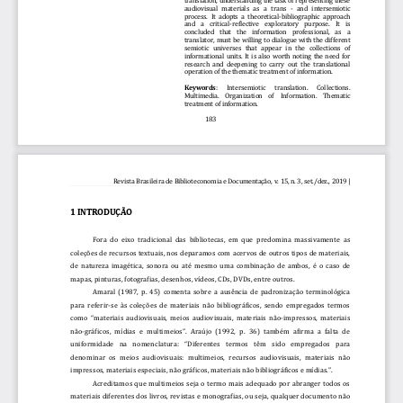
audiovisual   materials   as   a   trans 
-
and   intersemiotic 
process.  It  adopts  a  theoretical
-
bibliographi
c  approach 
and    a    critical
-
reflective    exploratory    purpose.    It    is 
concluded    that    the    information    professional,    as    a 
translator, must be willing to dialogue with the different 
semiotic   universes   that   appear   in   the   collections   of 
informational  units.  It  is  als
o  worth  noting  the  need  for 
research  and  deepening  to  carry  out  the  translational 
operation of the thematic treatment of information.
Keyword
s
: 
Intersemiotic 
translation. 
Collections. 
Multimedia.    Organization    of    Information.    Thematic 
treatment of informat
ion.
183
Revista Brasileira de Biblioteconomia e Documentação, 
v. 15, n. 3, set./dez., 2019
|
1
INTRODUÇÃO
Fora  do  eixo  tradicional  das  bibliotecas,  em  que  predomina  massivamente  as 
coleções de recursos textuais, nos deparamos com acervos de outros tipos de materiais, 
de  natureza  imagética,  sonora  ou  até  mesmo  uma  combinação  de  ambos,  é  o 
caso  de 
mapas, pinturas, fotografias, desenhos, vídeos, CDs, DVDs, entre outros.
Amaral  (1987,  p.  45)  comenta  sobre  a  ausência  de  padronização  terminológica 
para  referir
-
se  às  coleções  de  materiais  não  bibliográficos,  sendo  empregados  termos 
como “materiai
s  audiovisuais,  meios  audiovisuais,  materiais  não
-
impressos,  materiais 
não
-
gráficos, mídias e multimeios”. Araújo (1992, p. 36) também afirma a falta de 
uniformidade  na  nomenclatura:  “Diferentes  termos  têm  sido  empregados  para 
denominar  os  meios  audiovisua
is:  multimeios,  recursos  audiovisuais,  materiais  não 
impressos, materiais especiais, não gráficos, materiais não bibliográficos e mídias.”.
Acreditamos  que  multimeios  seja  o  termo  mais  adequado  por  abranger  todos  os 
materiais diferentes dos livros, revista
s e monografias, ou seja, qualquer documento não 